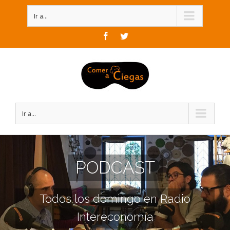
Ir a...
Facebook
Twitter
Ir a...
PODCAST
Todos los domingo en Radio
Intereconomía