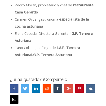
Pedro Morán, propietario y chef de
restaurante
Casa Gerardo
Carmen Ortiz, gastrónoma
especialista de la
cocina asturiana
Elena Cebada, Directora Gerente
I.G.P. Ternera
Asturiana
Tano Collada, enólogo de
I.G.P. Ternera
AsturianaI.G.P. Ternera Asturiana
¿Te ha gustado? ¡Compártelo!
Facebook
Twitter
Linkedin
Reddit
Tumblr
Google+
Pinterest
Vk
Email