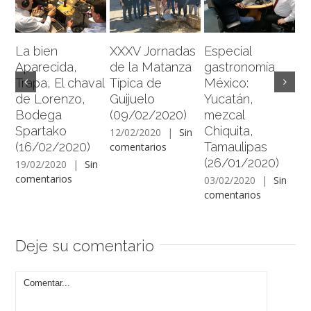
Es
La bien
XXXV Jornadas
Especial
c
Aparecida,
de la Matanza
gastronomía
na
Trapa, El chaval
Típica de
México:
y
de Lorenzo,
Guijuelo
Yucatán,
Va
Bodega
(09/02/2020)
mezcal
(0
Spartako
Chiquita,
12/02/2020
|
Sin
(16/02/2020)
Tamaulipas
comentarios
13
(26/01/2020)
co
19/02/2020
|
Sin
comentarios
03/02/2020
|
Sin
comentarios
Deje su comentario
Comment